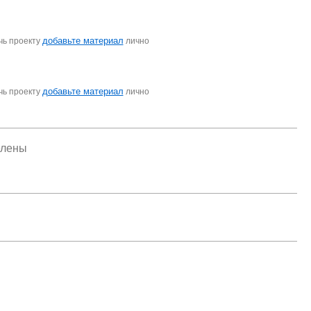
добавьте материал
чь проекту
лично
добавьте материал
чь проекту
лично
елены