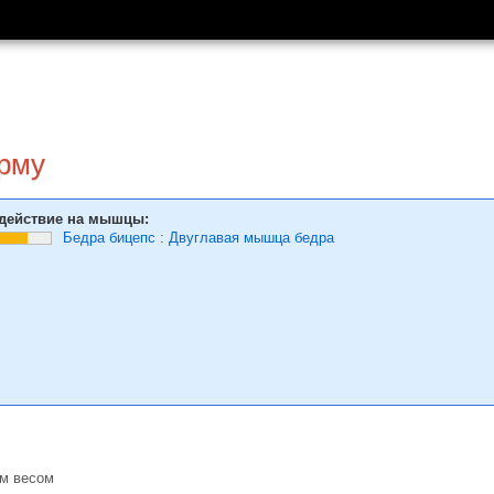
рму
действие на мышцы:
Бедра бицепс
:
Двуглавая мышца бедра
ым весом