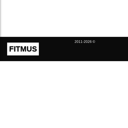
2011-2026 ©
FITMUS
Полезно
Контакты
Пользовательское соглашение
Политика конфиденциальности
Техническая поддержка
Публичная оферта
Предложения и жалобы
support@fitmus.com
Проект
Инструкции
Для разработчиков