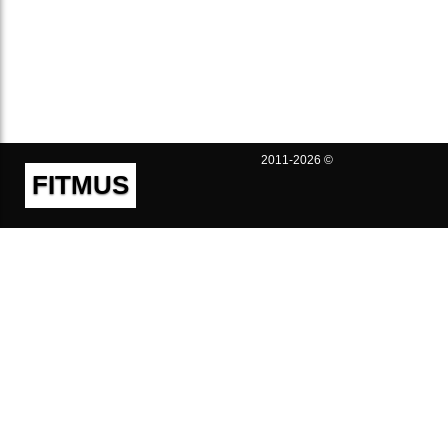
2011-2026 ©
FITMUS
Полезно
Контакты
Пользовательское соглашение
Политика конфиденциальности
Техническая поддержка
Публичная оферта
Предложения и жалобы
support@fitmus.com
Проект
Инструкции