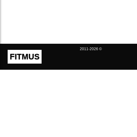
2011-2026 ©
FITMUS
Полезно
Контакты
Пользовательское соглашение
Политика конфиденциальности
Техническая поддержка
Публичная оферта
Предложения и жалобы
support@fitmus.com
Проект
Инструкции