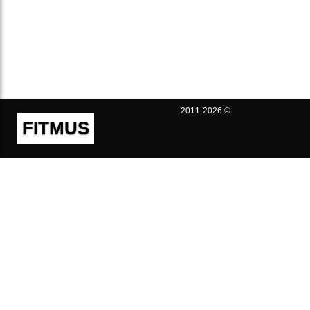
2011-2026 ©
FITMUS
Полезно
Контакты
Пользовательское соглашение
Политика конфиденциальности
Техническая поддержка
Публичная оферта
Предложения и жалобы
support@fitmus.com
Проект
Инструкции