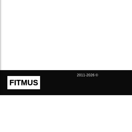
2011-2026 ©
FITMUS
Полезно
Контакты
Пользовательское соглашение
Политика конфиденциальности
Техническая поддержка
Публичная оферта
Предложения и жалобы
support@fitmus.com