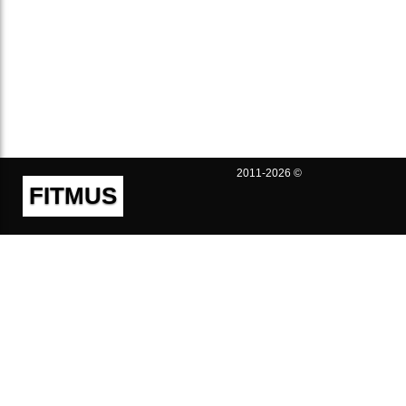
2011-2026 ©
FITMUS
Полезно
Контакты
Пользовательское соглашение
Политика конфиденциальности
Техническая поддержка
Публичная оферта
Предложения и жалобы
support@fitmus.com
Проект