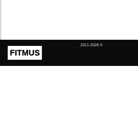
2011-2026 ©
FITMUS
Полезно
Контакты
Пользовательское соглашение
Политика конфиденциальности
Техническая поддержка
Публичная оферта
Предложения и жалобы
support@fitmus.com
Проект
Инструкции
Для разработчиков