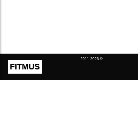
2011-2026 ©
FITMUS
Полезно
Контакты
Пользовательское соглашение
Политика конфиденциальности
Техническая поддержка
Публичная оферта
Предложения и жалобы
support@fitmus.com
Проект