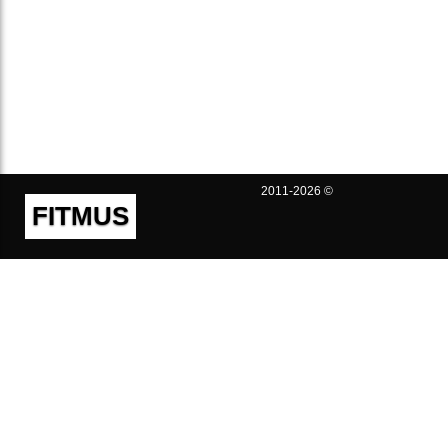
2011-2026 ©
FITMUS
Полезно
Контакты
Пользовательское соглашение
Политика конфиденциальности
Техническая поддержка
Публичная оферта
Предложения и жалобы
support@fitmus.com
Проект