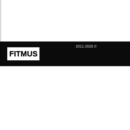
2011-2026 ©
FITMUS
Полезно
Контакты
Пользовательское соглашение
Политика конфиденциальности
Техническая поддержка
Публичная оферта
Предложения и жалобы
support@fitmus.com
Проект
Инструкции