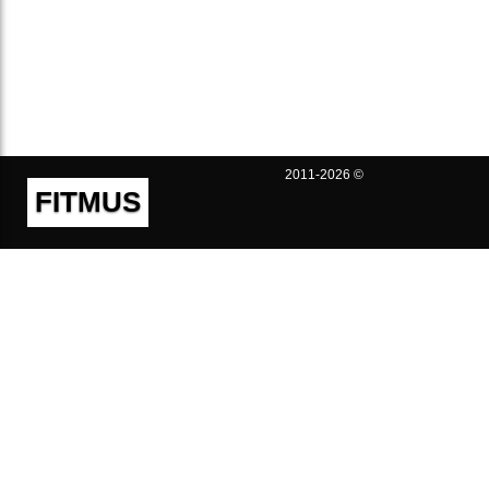
2011-2026 ©
FITMUS
Полезно
Контакты
Пользовательское соглашение
Политика конфиденциальности
Техническая поддержка
Публичная оферта
Предложения и жалобы
support@fitmus.com
Проект
Инструкции