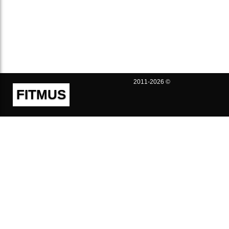
2011-2026 ©
FITMUS
Полезно
Контакты
Пользовательское соглашение
Политика конфиденциальности
Техническая поддержка
Публичная оферта
Предложения и жалобы
support@fitmus.com
Проект
Инструкции