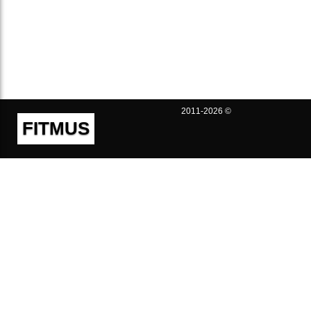
2011-2026 ©
FITMUS
Полезно
Контакты
Пользовательское соглашение
Политика конфиденциальности
Техническая поддержка
Публичная оферта
Предложения и жалобы
support@fitmus.com
Проект
Инструкции