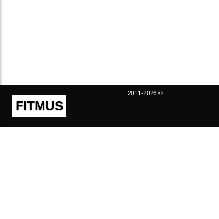
2011-2026 ©
FITMUS
Полезно
Контакты
Пользовательское соглашение
Политика конфиденциальности
Техническая поддержка
Публичная оферта
Предложения и жалобы
support@fitmus.com
Проект