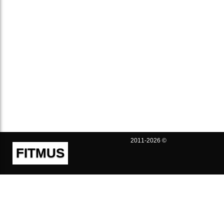
2011-2026 ©
FITMUS
Полезно
Контакты
Пользовательское соглашение
Политика конфиденциальности
Техническая поддержка
Публичная оферта
Предложения и жалобы