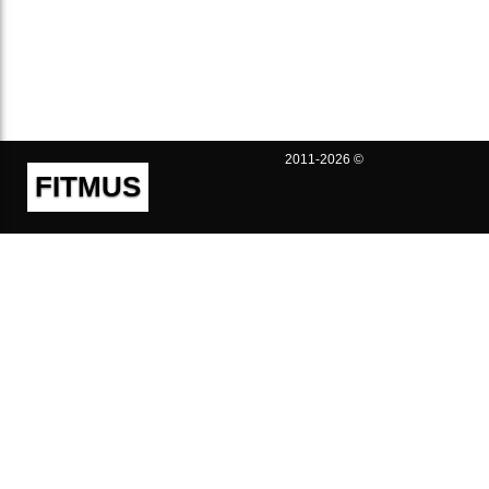
2011-2026 ©
FITMUS
Полезно
Контакты
Пользовательское соглашение
Политика конфиденциальности
Техническая поддержка
Публичная оферта
Предложения и жалобы
support@fitmus.com
Проект
Инструкции
Для разработчиков