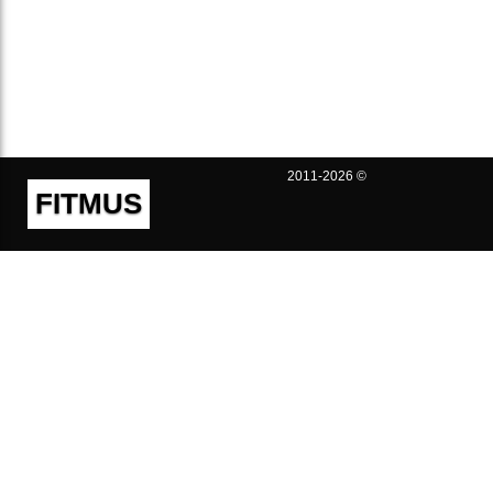
2011-2026 ©
FITMUS
Полезно
Контакты
Пользовательское соглашение
Политика конфиденциальности
Техническая поддержка
Публичная оферта
Предложения и жалобы
support@fitmus.com
Проект
Инструкции