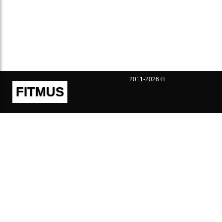
2011-2026 ©
FITMUS
Полезно
Контакты
Пользовательское соглашение
Политика конфиденциальности
Техническая поддержка
Публичная оферта
Предложения и жалобы
support@fitmus.com
Проект
Инструкции