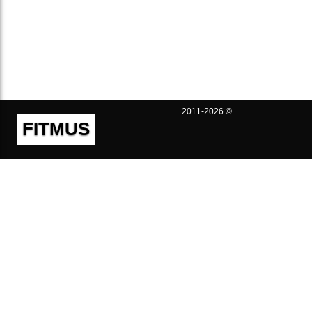
2011-2026 ©
FITMUS
Полезно
Контакты
Пользовательское соглашение
Политика конфиденциальности
Техническая поддержка
Публичная оферта
Предложения и жалобы
support@fitmus.com
Проект
Инструкции