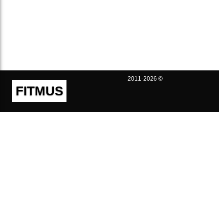
2011-2026 ©
FITMUS
Полезно
Контакты
Пользовательское соглашение
Политика конфиденциальности
Техническая поддержка
Публичная оферта
Предложения и жалобы
support@fitmus.com
Проект
Инструкции