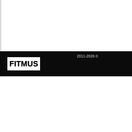
2011-2026 ©
FITMUS
Полезно
Контакты
Пользовательское соглашение
Политика конфиденциальности
Техническая поддержка
Публичная оферта
Предложения и жалобы
support@fitmus.com
Проект