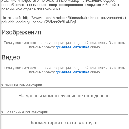
Жесткие и недостаточно эластичные мышцы, сгибающие бедро,
способствуют появлению гипертрофированного лордоза и болей в
поясничном отделе позвоночника.
Читать всё: http://www.mhealth.ru/form/fitness/kak-ukrepit-pozvonochnik-i-
poluchit-idealnuyu-osanku/2/#ixzz2z8LaN3g1
Изображения
Если у вас имеются знания\информация по данной тематике и Вы готовы
добавьте материал
помочь проекту
лично
Видео
Если у вас имеются знания\информация по данной тематике и Вы готовы
добавьте материал
помочь проекту
лично
▾ Лучшие комментарии
На данный момент лучшие не определены
▾ Остальные комментарии
Комментарии пока отсутствуют.