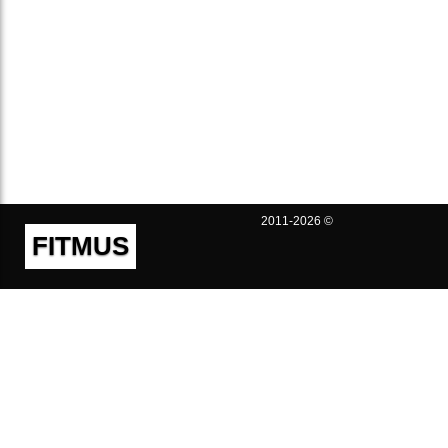
2011-2026 ©
FITMUS
Полезно
Контакты
Пользовательское соглашение
Политика конфиденциальности
Техническая поддержка
Публичная оферта
Предложения и жалобы
support@fitmus.com