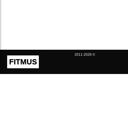
2011-2026 ©
FITMUS
Полезно
Контакты
Пользовательское соглашение
Политика конфиденциальности
Техническая поддержка
Публичная оферта
Предложения и жалобы
support@fitmus.com
Проект