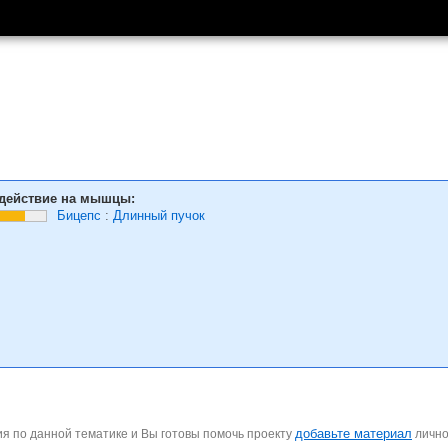
действие на мышцы:
Бицепс
:
Длинный пучок
добавьте материал
я по данной тематике и Вы готовы помочь проекту
личн