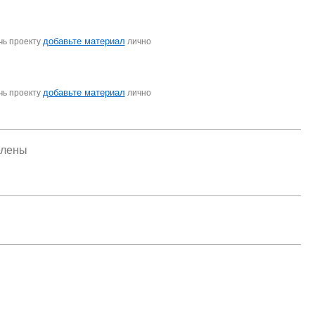
добавьте материал
чь проекту
лично
добавьте материал
чь проекту
лично
елены