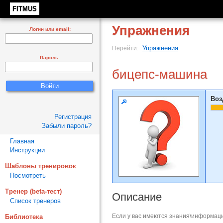
FITMUS
Упражнения
Логин или email:
Упражнения
Перейти:
Пароль:
бицепс-машина
Воз
Регистрация
Забыли пароль?
Главная
Инструкции
Шаблоны тренировок
Посмотреть
Тренер (beta-тест)
Описание
Список тренеров
Если у вас имеются знания\информаци
Библиотека