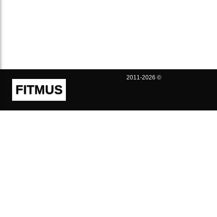
2011-2026 ©
FITMUS
Полезно
Контакты
Пользовательское соглашение
Политика конфиденциальности
Техническая поддержка
Публичная оферта
Предложения и жалобы
support@fitmus.com
Проект
Инструкции