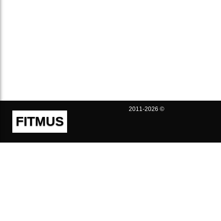
2011-2026 ©
FITMUS
Полезно
Контакты
Пользовательское соглашение
Политика конфиденциальности
Техническая поддержка
Публичная оферта
Предложения и жалобы
support@fitmus.com