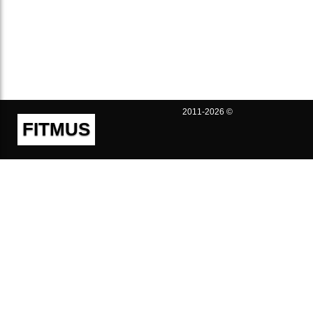
2011-2026 ©
FITMUS
Полезно
Контакты
Пользовательское соглашение
Политика конфиденциальности
Техническая поддержка
Публичная оферта
Предложения и жалобы
support@fitmus.com
Проект
Инструкции