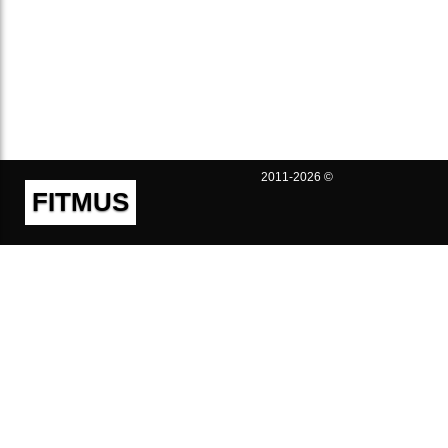
2011-2026 ©
FITMUS
Полезно
Контакты
Пользовательское соглашение
Политика конфиденциальности
Техническая поддержка
Публичная оферта
Предложения и жалобы
support@fitmus.com
Проект
Инструкции