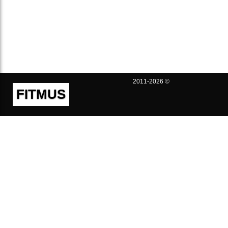
2011-2026 ©
FITMUS
Полезно
Контакты
Пользовательское соглашение
Политика конфиденциальности
Техническая поддержка
Публичная оферта
Предложения и жалобы
support@fitmus.com
Проект
Инструкции