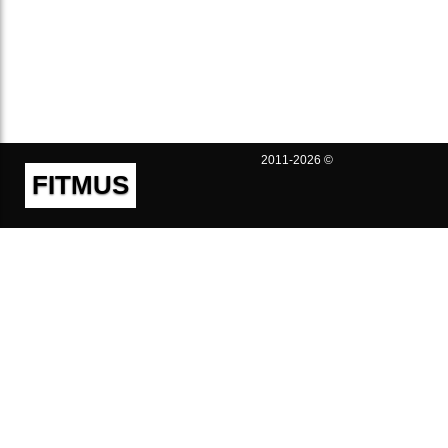
2011-2026 ©
FITMUS
Полезно
Контакты
Пользовательское соглашение
Политика конфиденциальности
Техническая поддержка
Публичная оферта
Предложения и жалобы
support@fitmus.com
Проект
Инструкции