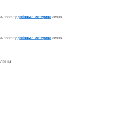
добавьте материал
чь проекту
лично
добавьте материал
чь проекту
лично
елены