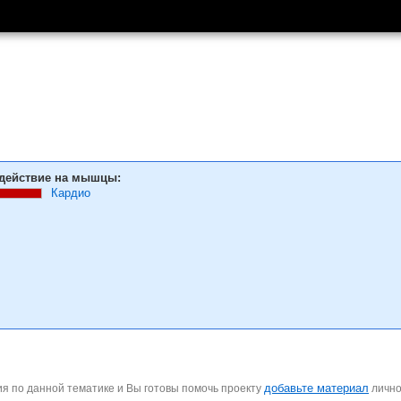
действие на мышцы:
Кардио
добавьте материал
я по данной тематике и Вы готовы помочь проекту
личн