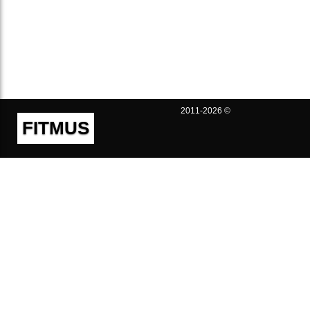
2011-2026 ©
FITMUS
Полезно
Контакты
Пользовательское соглашение
Политика конфиденциальности
Техническая поддержка
Публичная оферта
Предложения и жалобы
support@fitmus.com
Проект
Инструкции