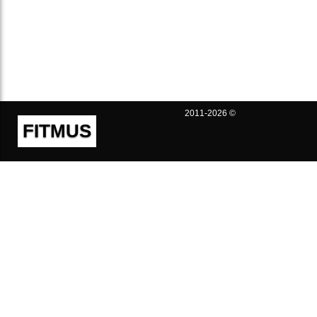
2011-2026 ©
FITMUS
Полезно
Контакты
Пользовательское соглашение
Политика конфиденциальности
Техническая поддержка
Публичная оферта
Предложения и жалобы
support@fitmus.com
Проект
Инструкции