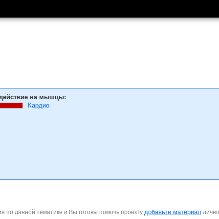
действие на мышцы:
Кардио
добавьте материал
я по данной тематике и Вы готовы помочь проекту
личн