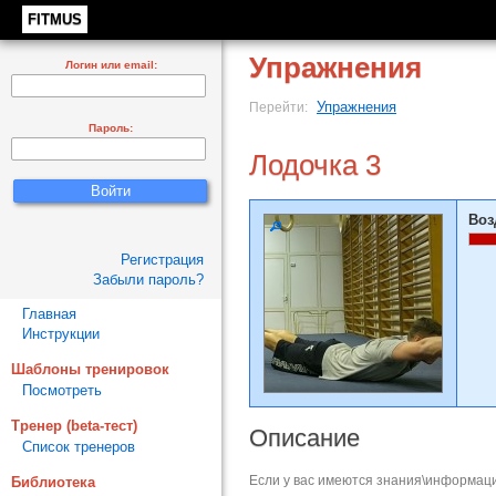
FITMUS
Упражнения
Логин или email:
Упражнения
Перейти:
Пароль:
Лодочка 3
Воз
Регистрация
Забыли пароль?
Главная
Инструкции
Шаблоны тренировок
Посмотреть
Тренер (beta-тест)
Описание
Список тренеров
Если у вас имеются знания\информаци
Библиотека