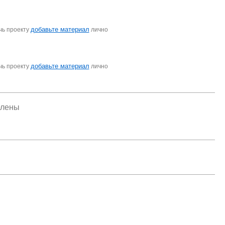
добавьте материал
чь проекту
лично
добавьте материал
чь проекту
лично
елены