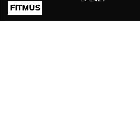
FITMUS
Полезно
Контакты
Пользовательское соглашение
Политика конфиденциальности
Техническая поддержка
Публичная оферта
Предложения и жалобы
support@fitmus.com
Проект
Инструкции
Для разработчиков
FAQ (Вопросы и Ответы)