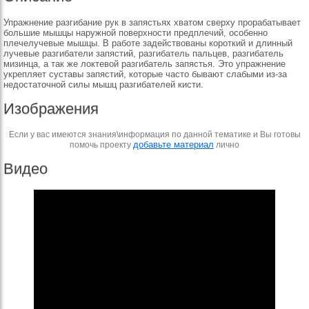
Упражнение разгибание рук в запястьях хватом сверху прорабатывает
большие мышцы наружной поверхности предплечий, особенно
плечелучевые мышцы. В работе задействованы короткий и длинный
лучевые разгибатели запястий, разгибатель пальцев, разгибатель
мизинца, а так же локтевой разгибатель запястья. Это упражнение
укрепляет суставы запястий, которые часто бывают слабыми из-за
недостаточной силы мышц разгибателей кисти.
Изображения
Если у вас имеются знания\информация по данной тематике и Вы готовы
добавьте материал
помочь проекту
лично
Видео