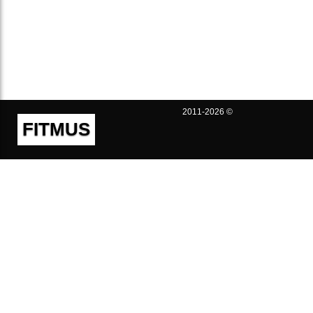
2011-2026 ©
FITMUS
Полезно
Контакты
Пользовательское соглашение
Политика конфиденциальности
Техническая поддержка
Публичная оферта
Предложения и жалобы
support@fitmus.com
Проект
Инструкции