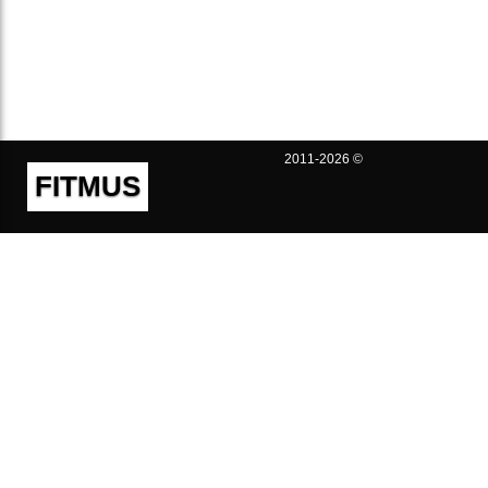
2011-2026 ©
FITMUS
Полезно
Контакты
Пользовательское соглашение
Политика конфиденциальности
Техническая поддержка
Публичная оферта
Предложения и жалобы
support@fitmus.com
Проект
Инструкции
Для разработчиков