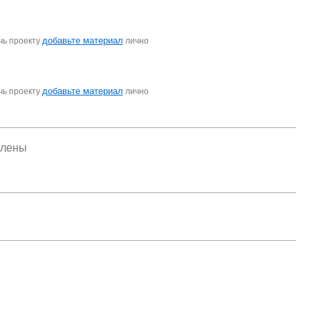
добавьте материал
чь проекту
лично
добавьте материал
чь проекту
лично
елены