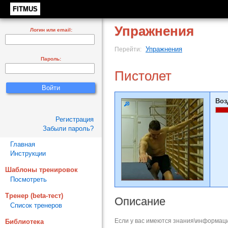
FITMUS
Упражнения
Логин или email:
Упражнения
Перейти:
Пароль:
Пистолет
Воз
Регистрация
Забыли пароль?
Главная
Инструкции
Шаблоны тренировок
Посмотреть
Тренер (beta-тест)
Описание
Список тренеров
Если у вас имеются знания\информаци
Библиотека