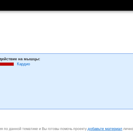
действие на мышцы:
Кардио
добавьте материал
я по данной тематике и Вы готовы помочь проекту
личн