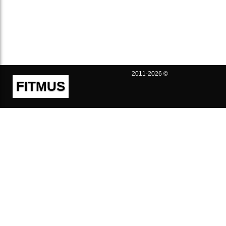
2011-2026 ©
FITMUS
Полезно
Контакты
Пользовательское соглашение
Политика конфиденциальности
Техническая поддержка
Публичная оферта
Предложения и жалобы
support@fitmus.com
Проект
Инструкции
Для разработчиков