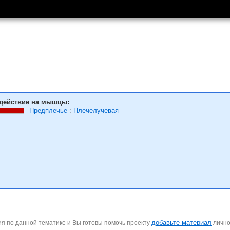
действие на мышцы:
Предплечье
:
Плечелучевая
добавьте материал
я по данной тематике и Вы готовы помочь проекту
личн