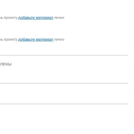
добавьте материал
чь проекту
лично
добавьте материал
чь проекту
лично
елены