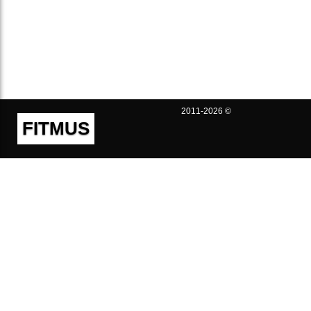
2011-2026 ©
FITMUS
Полезно
Контакты
Пользовательское соглашение
Политика конфиденциальности
Техническая поддержка
Публичная оферта
Предложения и жалобы
support@fitmus.com
Проект
Инструкции