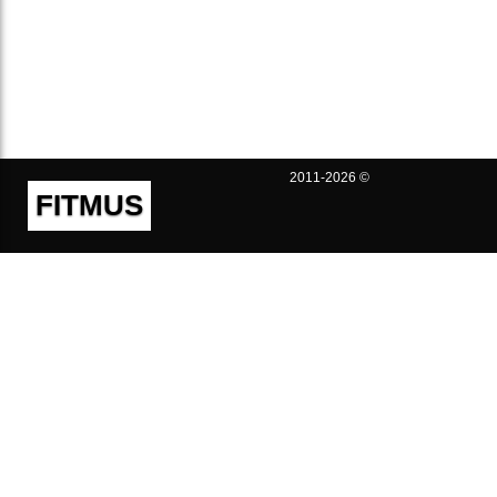
2011-2026 ©
FITMUS
Полезно
Контакты
Пользовательское соглашение
Политика конфиденциальности
Техническая поддержка
Публичная оферта
Предложения и жалобы
support@fitmus.com
Проект
Инструкции