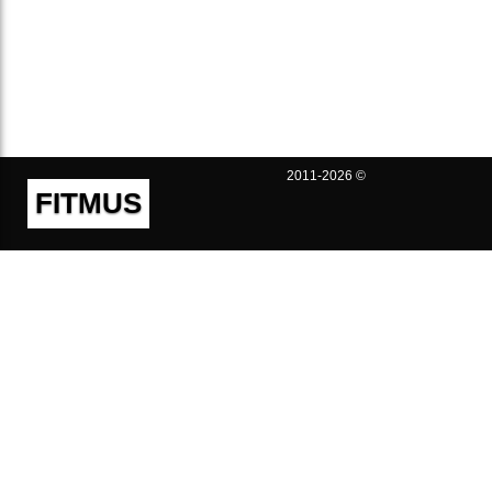
2011-2026 ©
FITMUS
Полезно
Контакты
Пользовательское соглашение
Политика конфиденциальности
Техническая поддержка
Публичная оферта
Предложения и жалобы
support@fitmus.com
Проект
Инструкции