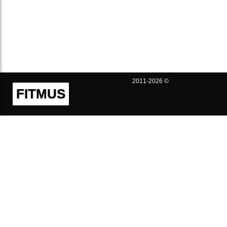
2011-2026 ©
FITMUS
Полезно
Контакты
Пользовательское соглашение
Политика конфиденциальности
Техническая поддержка
Публичная оферта
Предложения и жалобы
support@fitmus.com
Проект
Инструкции