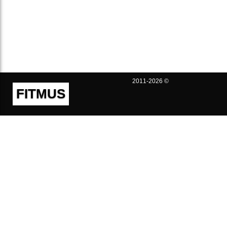
2011-2026 ©
FITMUS
Полезно
Контакты
Пользовательское соглашение
Политика конфиденциальности
Техническая поддержка
Публичная оферта
Предложения и жалобы
support@fitmus.com
Проект
Инструкции