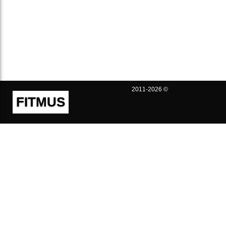
2011-2026 ©
FITMUS
Полезно
Контакты
Пользовательское соглашение
Политика конфиденциальности
Техническая поддержка
Публичная оферта
Предложения и жалобы
support@fitmus.com
Проект
Инструкции