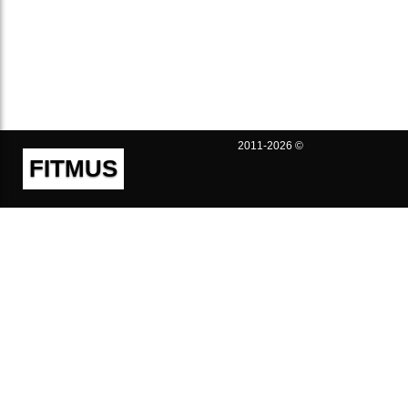
2011-2026 ©
FITMUS
Полезно
Контакты
Пользовательское соглашение
Политика конфиденциальности
Техническая поддержка
Публичная оферта
Предложения и жалобы
support@fitmus.com
Проект
Инструкции