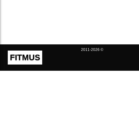
2011-2026 ©
FITMUS
Полезно
Контакты
Пользовательское соглашение
Политика конфиденциальности
Техническая поддержка
Публичная оферта
Предложения и жалобы
support@fitmus.com
Проект
Инструкции