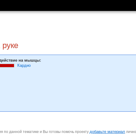
 руке
действие на мышцы:
Кардио
добавьте материал
я по данной тематике и Вы готовы помочь проекту
личн