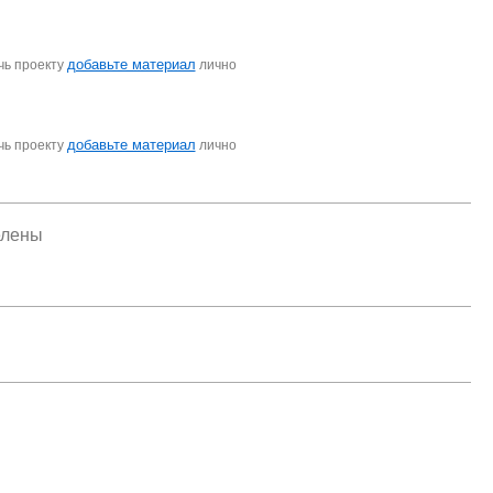
добавьте материал
чь проекту
лично
добавьте материал
чь проекту
лично
елены